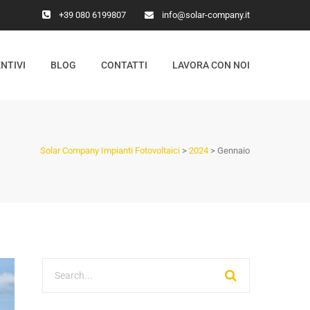
+39 080 6199807
info@solar-company.it
NTIVI
BLOG
CONTATTI
LAVORA CON NOI
Solar Company Impianti Fotovoltaici
>
2024
>
Gennaio