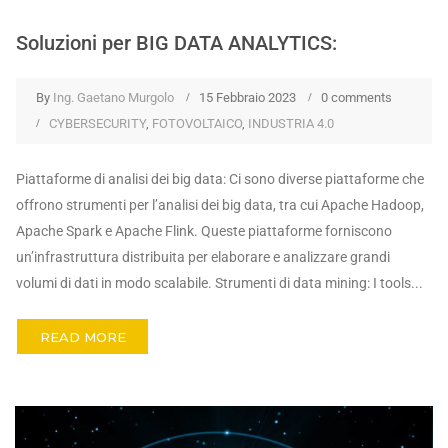
Soluzioni per BIG DATA ANALYTICS:
By
Ing. Gaetano Murgolo
15 Febbraio 2023
0 comments
CYBERSECURITY
,
FOTOVOLTAICO
,
INDUSTRIA 4.0
Piattaforme di analisi dei big data: Ci sono diverse piattaforme che
offrono strumenti per l’analisi dei big data, tra cui Apache Hadoop,
Apache Spark e Apache Flink. Queste piattaforme forniscono
un’infrastruttura distribuita per elaborare e analizzare grandi
volumi di dati in modo scalabile. Strumenti di data mining: I tools...
READ MORE