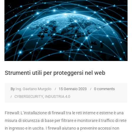
Strumenti utili per proteggersi nel web
By
Ing. Gaetano Murgolo
15 Gennaio 2023
0 comments
CYBERSECURITY
,
INDUSTRIA 4.0
Firewall: L’installazione di firewall tra le reti interne e esterne è una
misura di sicurezza di base per filtrare e monitorare il traffico di rete
in ingresso e in uscita. I firewall aiutano a prevenire accessi non