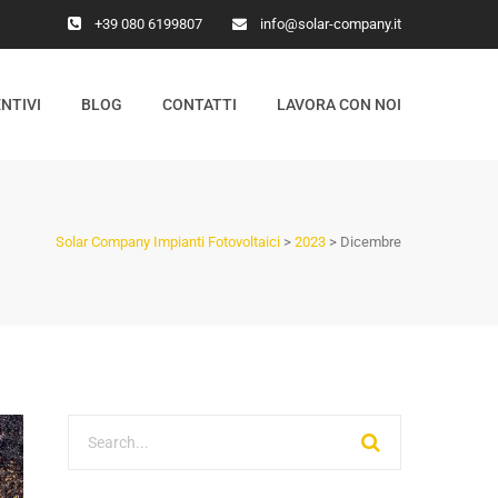
+39 080 6199807
info@solar-company.it
NTIVI
BLOG
CONTATTI
LAVORA CON NOI
Solar Company Impianti Fotovoltaici
>
2023
>
Dicembre