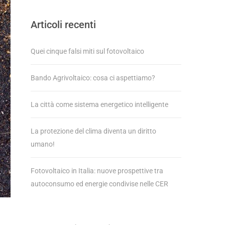
Articoli recenti
Quei cinque falsi miti sul fotovoltaico
Bando Agrivoltaico: cosa ci aspettiamo?
La città come sistema energetico intelligente
La protezione del clima diventa un diritto
umano!
Fotovoltaico in Italia: nuove prospettive tra
autoconsumo ed energie condivise nelle CER