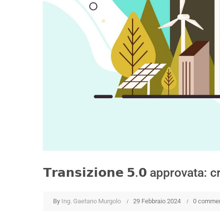
𝗧𝗿𝗮𝗻𝘀𝗶𝘇𝗶𝗼𝗻𝗲 𝟱.𝟬 approva
By
Ing. Gaetano Murgolo
29 Febbraio 2024
0 comme