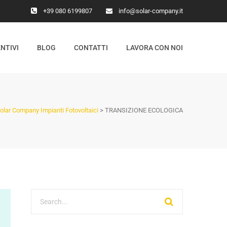
+39 080 6199807
info@solar-company.it
NTIVI
BLOG
CONTATTI
LAVORA CON NOI
olar Company Impianti Fotovoltaici
>
TRANSIZIONE ECOLOGICA