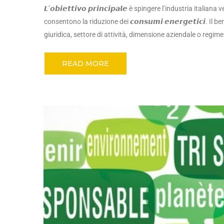
𝙇’𝙤𝙗𝙞𝙚𝙩𝙩𝙞𝙫𝙤 𝙥𝙧𝙞𝙣𝙘𝙞𝙥𝙖𝙡𝙚 è spingere l’industria 
consentono la riduzione dei 𝙘𝙤𝙣𝙨𝙪𝙢𝙞 𝙚𝙣𝙚𝙧𝙜𝙚𝙩𝙞𝙘𝙞.
giuridica, settore di attività, dimensione aziendale o regime f
READ MORE