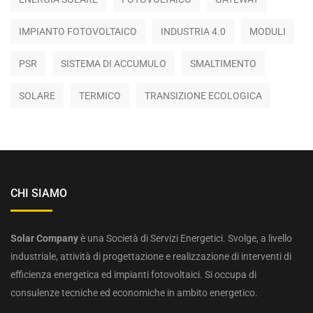
IMPIANTO FOTOVOLTAICO
INDUSTRIA 4.0
MODULI
PSR
SISTEMA DI ACCUMULO
SMALTIMENTO
SOLARE
TERMICO
TRANSIZIONE ECOLOGICA
CHI SIAMO
Solar Company
è una Società di Servizi Energetici. Svolge, a livello
industriale, attività di progettazione e realizzazione di interventi di
efficienza energetica ed impianti fotovoltaici. Si occupa di
consulenze tecniche ed economiche in ambito energetico.