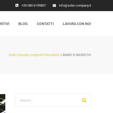
+39 080 6199807
info@solar-company.it
NTIVI
BLOG
CONTATTI
LAVORA CON NOI
Solar Company Impianti Fotovoltaici
>
BANDI E INCENTIVI