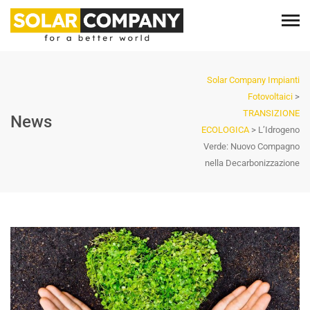
Solar Company Impianti
Fotovoltaici
>
TRANSIZIONE
News
ECOLOGICA
>
L’Idrogeno
Verde: Nuovo Compagno
nella Decarbonizzazione