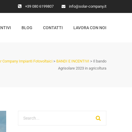
+39 080 6199807
info@solar-company.it
NTIVI
BLOG
CONTATTI
LAVORA CON NOI
r Company Impianti Fotovoltaici
>
BANDI E INCENTIVI
>
Il bando
Agrisolare 2023 in agricoltura