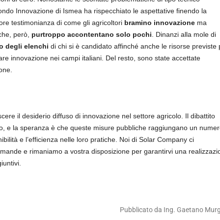
Fondo Innovazione di Ismea ha rispecchiato le aspettative finendo la
re testimonianza di come gli agricoltori
bramino innovazione
ma
 che, però,
purtroppo accontentano solo pochi
. Dinanzi alla mole di
o degli elenchi
di chi si è candidato affinché anche le risorse previste 
e innovazione nei campi italiani. Del resto, sono state accettate
one.
re il desiderio diffuso di innovazione nel settore agricolo. Il dibattito
corso, e la speranza è che queste misure pubbliche raggiungano un nume
bilità e l’efficienza nelle loro pratiche. Noi di Solar Company ci
omande e rimaniamo a vostra disposizione per garantirvi una realizzazi
iuntivi.
Pubblicato da Ing. Gaetano Mur