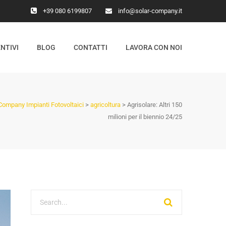
+39 080 6199807
info@solar-company.it
NTIVI
BLOG
CONTATTI
LAVORA CON NOI
Company Impianti Fotovoltaici
>
agricoltura
>
Agrisolare: Altri 150
milioni per il biennio 24/25