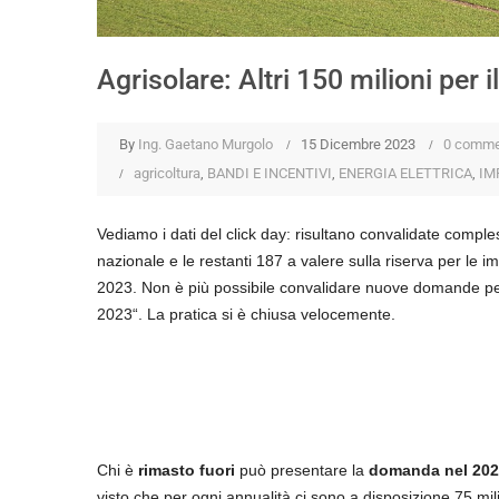
Agrisolare: Altri 150 milioni per 
By
Ing. Gaetano Murgolo
15 Dicembre 2023
0 comme
agricoltura
,
BANDI E INCENTIVI
,
ENERGIA ELETTRICA
,
IM
Vediamo i dati del click day:
risultano convalidate comple
nazionale e le restanti 187 a valere sulla riserva per le 
2023.
Non è più possibile convalidare nuove domande per
2023
“. La pratica si è chiusa velocemente.
Chi è
rimasto fuori
può presentare la
domanda nel 202
visto che per ogni annualità ci sono a disposizione 75 mili