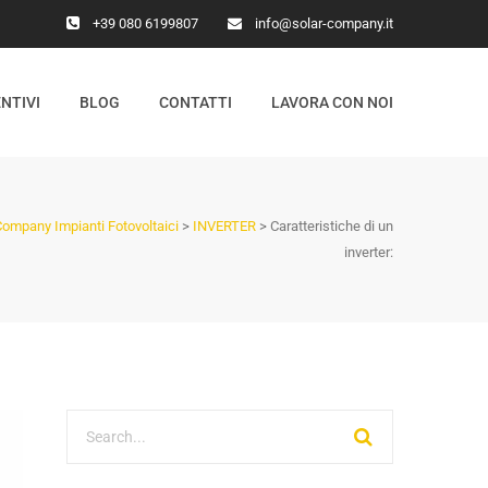
+39 080 6199807
info@solar-company.it
NTIVI
BLOG
CONTATTI
LAVORA CON NOI
Company Impianti Fotovoltaici
>
INVERTER
>
Caratteristiche di un
inverter: